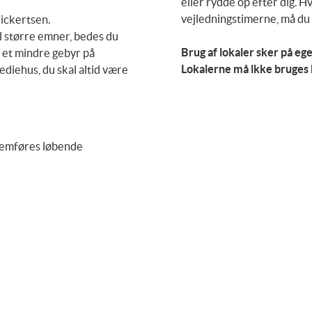
eller rydde op efter dig. H
vejledningstimerne, må du 
Rickertsen.
il større emner, bedes du
Brug af lokaler sker på eg
f et mindre gebyr på
Lokalerne må ikke bruges
ediehus, du skal altid være
nnemføres løbende