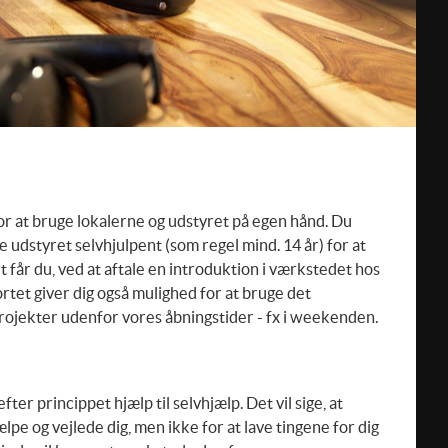
or at bruge lokalerne og udstyret på egen hånd. Du
ge udstyret selvhjulpent (som regel mind. 14 år) for at
 får du, ved at aftale en introduktion i værkstedet hos
tet giver dig også mulighed for at bruge det
 projekter udenfor vores åbningstider - fx i weekenden.
ter princippet hjælp til selvhjælp. Det vil sige, at
ælpe og vejlede dig, men ikke for at lave tingene for dig