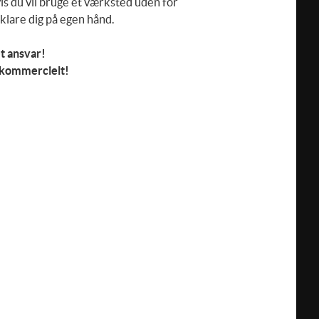
vis du vil bruge et værksted uden for
klare dig på egen hånd.
et ansvar!
 kommercielt!