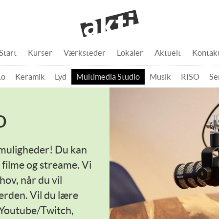
Start
Kurser
Værksteder
Lokaler
Aktuelt
Kontak
to
Keramik
Lyd
Multimedia Studio
Musik
RISO
Se
o
 muligheder! Du kan
 filme og streame. Vi
hov, når du vil
erden. Vil du lære
 Youtube/Twitch,