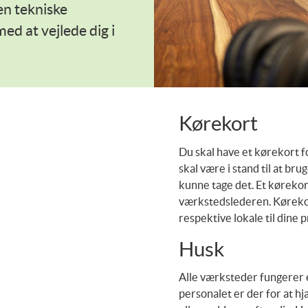
den tekniske
ed at vejlede dig i
Kørekort
Du skal have et kørekort f
skal være i stand til at bru
kunne tage det. Et kørekort
værkstedslederen. Kørekor
respektive lokale til dine
Husk
Alle værksteder fungerer ef
personalet er der for at hj