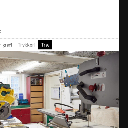
t
rigrafi
Trykkeri
Træ