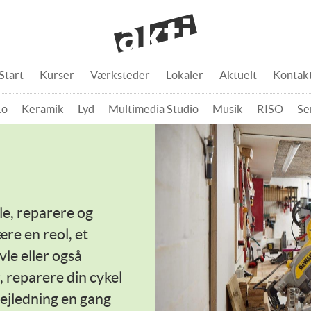
Start
Kurser
Værksteder
Lokaler
Aktuelt
Kontak
to
Keramik
Lyd
Multimedia Studio
Musik
RISO
Se
le, reparere og
ære en reol, et
le eller også
 reparere din cykel
vejledning en gang