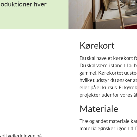
roduktioner hver
Kørekort
Du skal have et kørekort f
Du skal være i stand til at
gammel. Kørekortet udsted
hvilket udstyr du ønsker a
eller på et kursus. Et kørek
projekter udenfor vores å
Materiale
Træ og andet materiale kan 
materialeønsker i god tid.
g til vejledningen på