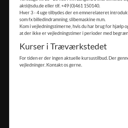
akti@sdu.de eller tlf. +49 (0)461 150140.
Hver 3 - 4 uge tilbydes der en emnerelateret introdukt
som fx billedindramning, slibemaskine m.m.
Kom i vejledningstimerne, hvis du har brug for hjælp 
at der ikke er vejledningstimer i perioder med begræn
Kurser i Træværkstedet
For tiden er der ingen aktuelle kursustilbud. Der ge
vejledninger. Kontakt os gerne.