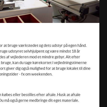
or at bruge værkstedet og dets udstyr på egen hånd.
 bruge udstyret selvhjulpent og være mindst 18 år
es af vejlederen mod et mindre gebyr. Alt efter
t bruge, kan du tage kørekortet i vejledningstimerne
ort giver dig også mulighed for at bruge lokalet til dine
bningstider - fx om weekenden.
købes eller bestilles efter aftale. Husk at aftale
 Du må også gerne medbringe dit eget materiale.