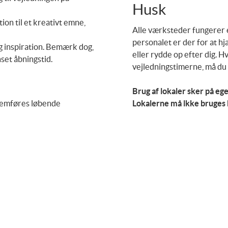
Husk
ion til et kreativt emne,
Alle værksteder fungerer ef
personalet er der for at hj
og inspiration. Bemærk dog,
eller rydde op efter dig. H
set åbningstid.
vejledningstimerne, må du 
Brug af lokaler sker på eg
nnemføres løbende
Lokalerne må ikke bruges