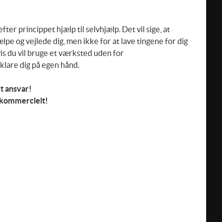
ter princippet hjælp til selvhjælp. Det vil sige, at
ælpe og vejlede dig, men ikke for at lave tingene for dig
vis du vil bruge et værksted uden for
klare dig på egen hånd.
et ansvar!
 kommercielt!