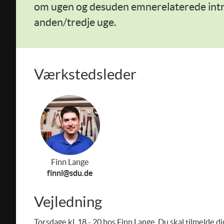
om ugen og desuden emnerelaterede int
anden/tredje uge.
Værkstedsleder
Finn Lange
finnl@sdu.de
Vejledning
Torsdage kl. 18 - 20 hos Finn Lange. Du skal tilmelde di