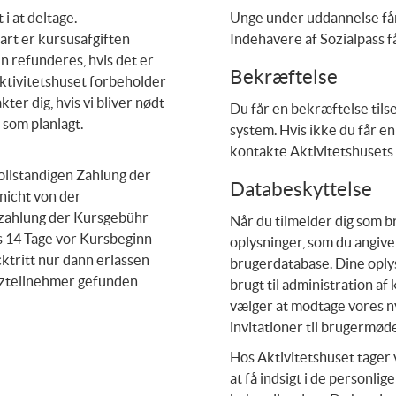
 i at deltage.
Unge under uddannelse får
art er kursusafgiften
Indehavere af Sozialpass f
kun refunderes, hvis det er
Bekræftelse
 Aktivitetshuset forbeholder
kter dig, hvis vi bliver nødt
Du får en bekræftelse tilsen
t som planlagt.
system. Hvis ikke du får en
kontakte Aktivitetshusets
ollständigen Zahlung der
Databeskyttelse
nicht von der
kzahlung der Kursgebühr
Når du tilmelder dig som br
s 14 Tage vor Kursbeginn
oplysninger, som du angiver
ktritt nur dann erlassen
brugerdatabase. Dine oply
tzteilnehmer gefunden
brugt til administration af
vælger at modtage vores ny
invitationer til brugermød
Hos Aktivitetshuset tager vi
at få indsigt i de personli