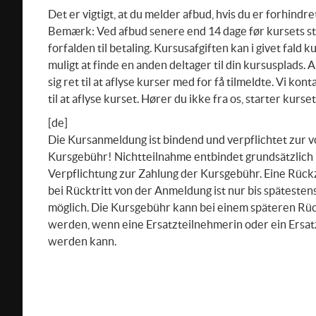
Det er vigtigt, at du melder afbud, hvis du er forhindret
Bemærk: Ved afbud senere end 14 dage før kursets st
forfalden til betaling. Kursusafgiften kan i givet fald 
muligt at finde en anden deltager til din kursusplads.
sig ret til at aflyse kurser med for få tilmeldte. Vi konta
til at aflyse kurset. Hører du ikke fra os, starter kurse
[de]
Die Kursanmeldung ist bindend und verpflichtet zur v
Kursgebühr! Nichtteilnahme entbindet grundsätzlich 
Verpflichtung zur Zahlung der Kursgebühr. Eine Rüc
bei Rücktritt von der Anmeldung ist nur bis spätesten
möglich. Die Kursgebühr kann bei einem späteren Rüc
werden, wenn eine Ersatzteilnehmerin oder ein Ersa
werden kann.