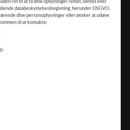
en ret til at få dine oplysninger rettet, slettet eller
ældende databeskyttelseslovgivning, herunder DSGVO.
rørende dine personoplysninger eller ønsker at udøve
lkommen til at kontakte:
r
40