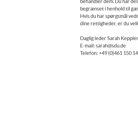
behandler dem. Du har desud
begrænset i henhold til g
Hvis du har spørgsmål ved
dine rettigheder, er du ve
Daglig leder Sarah Kepple
E-mail:
sarah@sdu.de
Telefon: +49 (0)461 150 1